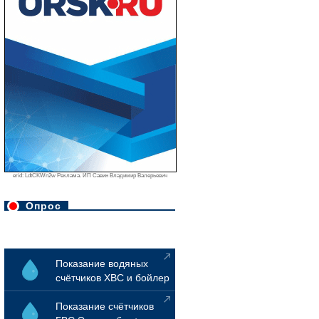
erid: LdtCKWn2w Реклама. ИП Савин Владимир Валерьевич
Опрос
Показание водяных
счётчиков ХВС и бойлер
Показание счётчиков