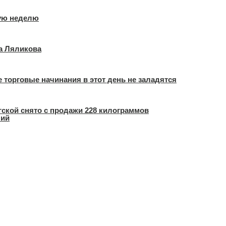
ую неделю
а Ляликова
бые торговые начинания в этот день не заладятся
гской снято с продажи 228 килограммов
лий