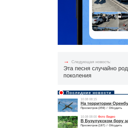
→
Следующая новость:
Эта песня случайно род
поколения
Последние новости
10.08 08:15
На территории Оренбу
Просмотров (359)
/
Обсудить
10.08 08:00
Фото
Видео
В Бузулукском бору з
Просмотров (187)
/
Обсудить