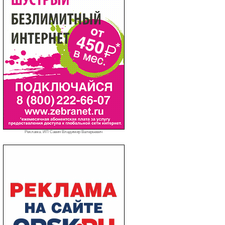
Реклама. ИП Савин Владимир Валерьевич