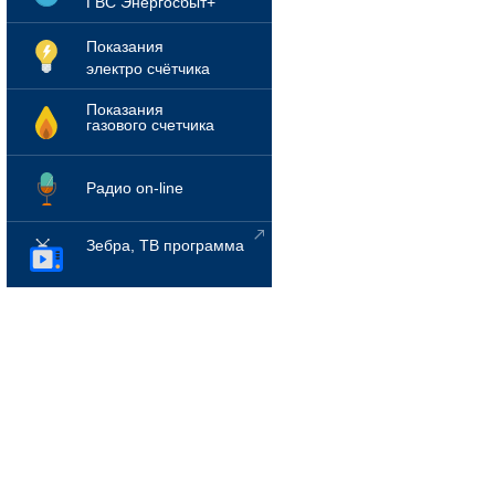
ГВС Энергосбыт+
Показания
электро счётчика
Показания
газового счетчика
Радио on-line
Зебра, ТВ программа