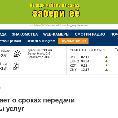
erid:2VfnxvtvWEd Реклама. ИП Катаев Владимир Николаевич
ОДА
ЗНАКОМСТВА
WEB-КАМЕРЫ
СМОТРИ РАДИО
ПО
ство и ремонт
Orsk.ru в Telegram
Вкусные знания
Т
Давление:
743 мм
ОБМЕН ВАЛЮТ В ОРСКЕ
Сейчас
Ветер:
0 м/c, С-З
+25°
Влажность:
58%
USD
82.17
EURO
94.84
Днем
KZT
0.18
+13°
CNY
12.17
9
ет о сроках передачи
ы услуг