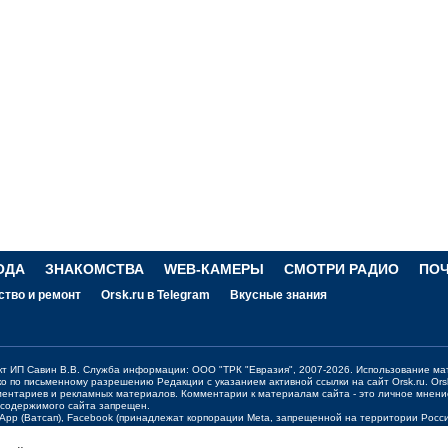
ОДА
ЗНАКОМСТВА
WEB-КАМЕРЫ
СМОТРИ РАДИО
ПО
ство и ремонт
Orsk.ru в Telegram
Вкусные знания
ект ИП Савин В.В. Служба информации: ООО "ТРК "Евразия", 2007-2026. Использование ма
ко по письменному разрешению Редакции с указанием активной ссылки на сайт
Orsk.ru
.
Ors
ментариев и рекламных материалов. Комментарии к материалам сайта - это личное мнени
 содержимого сайта запрещен.
sApp (Ватсап), Facebook (принадлежат корпорации Meta, запрещенной на территории Рос
жения о работе портала:
orsk@orsk.ru