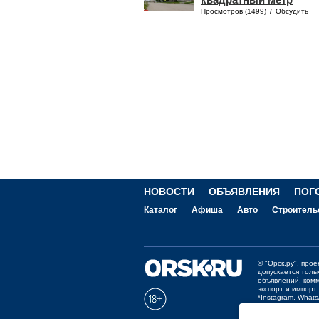
Просмотров (1499)
/
Обсудить
НОВОСТИ
ОБЪЯВЛЕНИЯ
ПОГ
Каталог
Афиша
Авто
Строитель
©
"Орск.ру"
, про
допускается толь
объявлений, ком
экспорт и импорт
*Instagram, What
Отзывы и предло