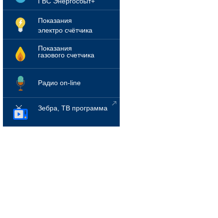
ГВС Энергосбыт+
Показания
электро счётчика
Показания
газового счетчика
Радио on-line
Зебра, ТВ программа