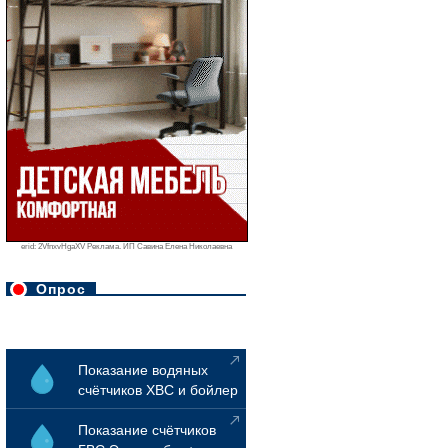
erid: 2VfnxvHgaXV Реклама. ИП Савина Елена Николаевна
Опрос
Показание водяных
счётчиков ХВС и бойлер
Показание счётчиков