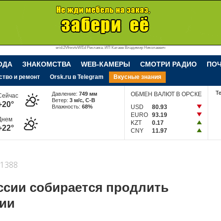
erid:2VfnxvtvWEd Реклама. ИП Катаев Владимир Николаевич
ОДА
ЗНАКОМСТВА
WEB-КАМЕРЫ
СМОТРИ РАДИО
ПО
ство и ремонт
Orsk.ru в Telegram
Вкусные знания
Т
Давление:
749 мм
ОБМЕН ВАЛЮТ В ОРСКЕ
Сейчас
Ветер:
3 м/c, С-В
+20°
Влажность:
68%
USD
80.93
EURO
93.19
Днем
KZT
0.17
+22°
CNY
11.97
1388
ссии собирается продлить
ии