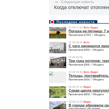
→
Следующая новость:
Когда отключат отопле
Последние новости
07.08 07:00
Фото
Видео
Погода на пятницу, 7 а
Просмотров (1797)
/
Обсудить
07.08 06:00
Фото
​​С чего начинался пр
Просмотров (250)
/
Обсудить
07.08 05:05
Три года потопов: те
Просмотров (293)
/
Обсудить
07.08 04:45
Фото
Видео
Тельцы, постарайтесь
Просмотров (416)
/
Обсудить
06.08 23:10
Видео
Серая цапля прогулял
Просмотров (663)
/
Обсудить
06.08 21:05
Видео
В городе обновили ср
квадратный метр