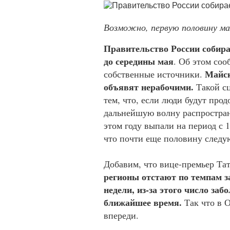
Возможно, первую половину м
Правительство России собира
до середины мая
. Об этом со
Майск
собственные источники.
объявят нерабочими.
Такой сц
тем, что, е
сли люди будут прод
дальнейшую волну распростран
этом году выпали на период с 1 
что почти еще половину следу
Добавим, что вице-премьер Та
регионы отстают по темпам з
недели, из-за этого число за
ближайшее время.
Так что в О
впереди.