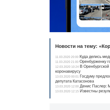
Новости на тему: «Ко
Куда делись мед
11.03.2020 20:00
Оренбурженку го
11.03.2020 21:00
В Оренбургской 
12.03.2020 10:24
коронавирусу
Госдуму предло
13.03.2020 00:01
депутата Катасонова
Денис Паслер: М
13.03.2020 12:00
Известны резуль
13.03.2020 12:15