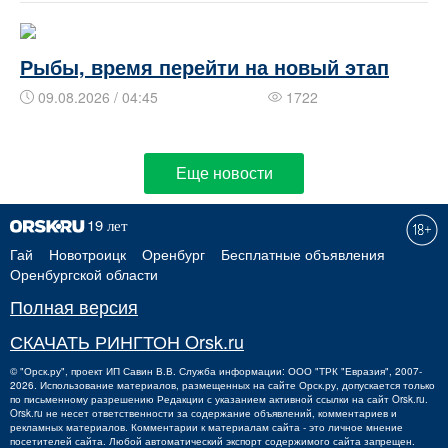
Рыбы, время перейти на новый этап
09.08.2026 / 04:45
1722
Еще новости
Гай
Новотроицк
Оренбург
Бесплатные объявления
Оренбургской области
Полная версия
СКАЧАТЬ РИНГТОН Orsk.ru
©
"Орск.ру"
, проект
ИП Савин В.В.
Служба информации: ООО "ТРК "Евразия", 2007-
2026. Использование материалов, размещенных на сайте Орск.ру, допускается только
по письменному разрешению Редакции с указанием активной ссылки на сайт Orsk.ru.
Orsk.ru
не
несет ответственности за содержание объявлений, комментариев и
рекламных материалов. Комментарии к материалам сайта - это личное мнение
посетителей сайта. Любой автоматический экспорт содержимого сайта запрещен.