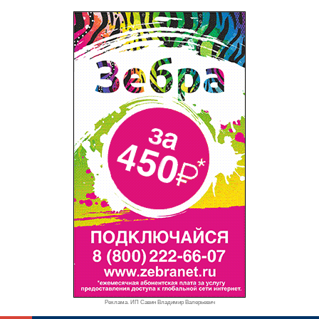
Реклама. ИП Савин Владимир Валерьевич