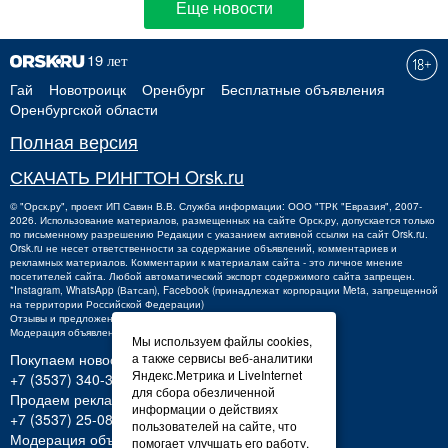
Еще новости
Гай
Новотроицк
Оренбург
Бесплатные объявления
Оренбургской области
Полная версия
СКАЧАТЬ РИНГТОН Orsk.ru
©
"Орск.ру"
, проект
ИП Савин В.В.
Служба информации: ООО "ТРК "Евразия", 2007-
2026. Использование материалов, размещенных на сайте Орск.ру, допускается только
по письменному разрешению Редакции с указанием активной ссылки на сайт Orsk.ru.
Orsk.ru
не
несет ответственности за содержание объявлений, комментариев и
рекламных материалов. Комментарии к материалам сайта - это личное мнение
посетителей сайта. Любой автоматический экспорт содержимого сайта запрещен.
*Instagram, WhatsApp (Ватсап), Facebook (принадлежат корпорации Meta, запрещенной
на территории Российской Федерации)
Отзывы и предложения о работе портала:
orsk@orsk.ru
Модерация объявлений +7 (3537) 32-71-28
Мы используем файлы cookies,
Покупаем новости:
а также сервисы веб-аналитики
Яндекс.Метрика и LiveInternet
+7 (3537) 340-300,
340300@orsk.ru
для сбора обезличенной
Продаем рекламу:
информации о действиях
+7 (3537) 25-08-07;
250807@orsk.ru
пользователей на сайте, что
Модерация объявлений: +7 (3537) 32-71-28
помогает улучшать его работу.