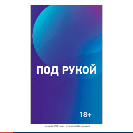
Реклама. ИП Савин Владимир Валерьевич