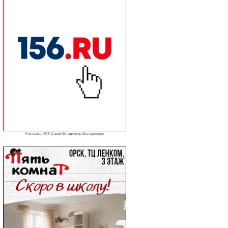
Реклама. ИП Савин Владимир Валерьевич