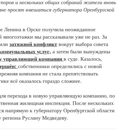
споров и нескольких общих собраний жители вновь
чане просят вмешаться губернатора Оренбургской
е Ленина в Орске получила неожиданное
 многоэтажки мы рассказывали уже не раз. За
затяжной конфликт
жили
вокруг выбора совета
 коммунальных услуг,
а затем были вынуждены
ну управляющей компании
в суде. Казалось,
вершён:
собственники определились с новой
прежняя компания не стала препятствовать
ике всё оказалось гораздо сложнее.
для перехода в новую управляющую компанию, по
рственная жилищная инспекция. После нескольких
ся напрямую к губернатору Оренбургской области
 региона Руслану Медведеву.