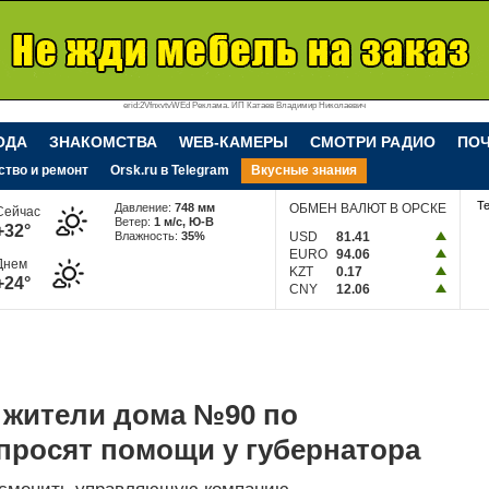
erid:2VfnxvtvWEd Реклама. ИП Катаев Владимир Николаевич
ОДА
ЗНАКОМСТВА
WEB-КАМЕРЫ
СМОТРИ РАДИО
ПО
ство и ремонт
Orsk.ru в Telegram
Вкусные знания
Т
Давление:
748 мм
ОБМЕН ВАЛЮТ В ОРСКЕ
Сейчас
Ветер:
1 м/c, Ю-В
+32°
Влажность:
35%
USD
81.41
EURO
94.06
Днем
KZT
0.17
+24°
CNY
12.06
1
 жители дома №90 по
просят помощи у губернатора