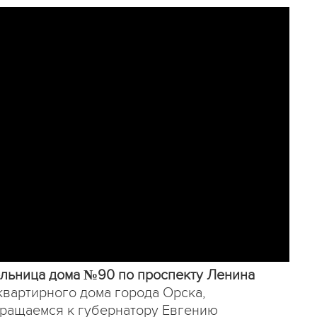
ельница дома №90 по проспекту Ленина
вартирного дома города Орска,
бращаемся к губернатору Евгению