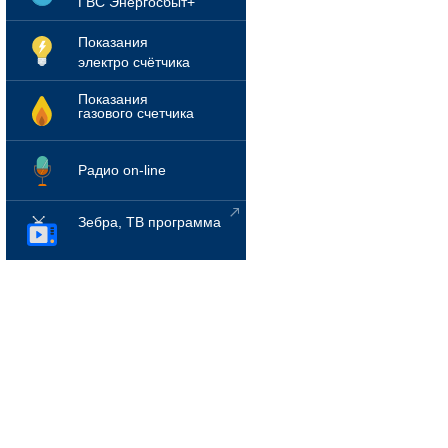
ГВС Энергосбыт+
Показания
электро счётчика
Показания
газового счетчика
Радио on-line
Зебра, ТВ программа