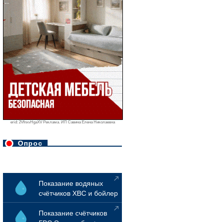
erid: 2VfnxvHgaXV Реклама. ИП Савина Елена Николаевна
Опрос
Показание водяных
счётчиков ХВС и бойлер
Показание счётчиков