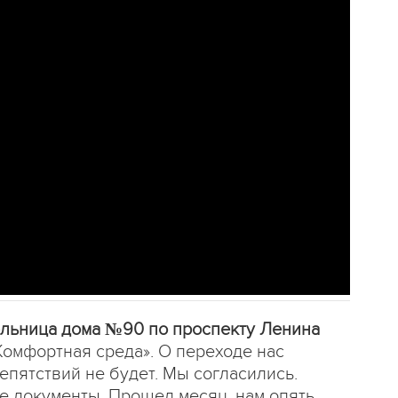
ельница дома №90 по проспекту Ленина
омфортная среда». О переходе нас
епятствий не будет. Мы согласились.
е документы. Прошел месяц, нам опять