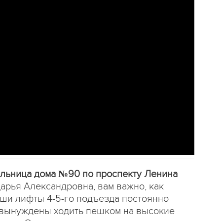
ельница дома №90 по проспекту Ленина
арья Александровна, вам важно, как
аши лифты 4-5-го подъезда постоянно
вынуждены ходить пешком на высокие