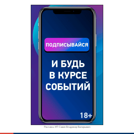
Реклама. ИП Савин Владимир Валерьевич