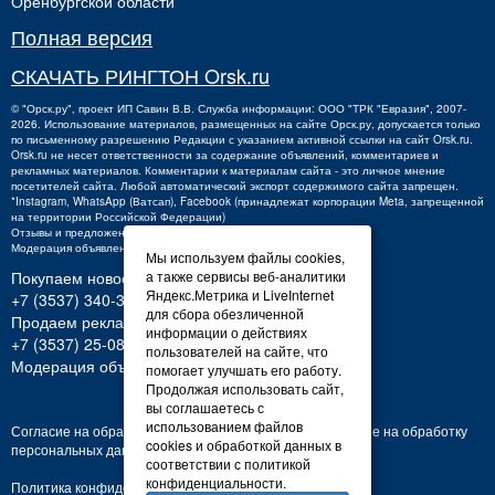
Оренбургской области
Полная версия
СКАЧАТЬ РИНГТОН Orsk.ru
©
"Орск.ру"
, проект
ИП Савин В.В.
Служба информации: ООО "ТРК "Евразия", 2007-
2026. Использование материалов, размещенных на сайте Орск.ру, допускается только
по письменному разрешению Редакции с указанием активной ссылки на сайт Orsk.ru.
Orsk.ru
не
несет ответственности за содержание объявлений, комментариев и
рекламных материалов. Комментарии к материалам сайта - это личное мнение
посетителей сайта. Любой автоматический экспорт содержимого сайта запрещен.
*Instagram, WhatsApp (Ватсап), Facebook (принадлежат корпорации Meta, запрещенной
на территории Российской Федерации)
Отзывы и предложения о работе портала:
orsk@orsk.ru
Модерация объявлений +7 (3537) 32-71-28
Мы используем файлы cookies,
Покупаем новости:
а также сервисы веб-аналитики
Яндекс.Метрика и LiveInternet
+7 (3537) 340-300,
340300@orsk.ru
для сбора обезличенной
Продаем рекламу:
информации о действиях
+7 (3537) 25-08-07;
250807@orsk.ru
пользователей на сайте, что
Модерация объявлений: +7 (3537) 32-71-28
помогает улучшать его работу.
Продолжая использовать сайт,
вы соглашаетесь с
использованием файлов
Согласие на обработку персональных данных
Согласие на обработку
cookies и обработкой данных в
персональных данных
соответствии с политикой
конфиденциальности.
Политика конфиденциальности