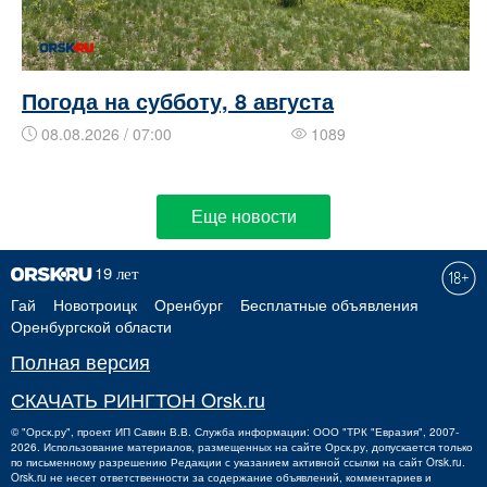
Погода на субботу, 8 августа
08.08.2026 / 07:00
1089
Еще новости
Гай
Новотроицк
Оренбург
Бесплатные объявления
Оренбургской области
Полная версия
СКАЧАТЬ РИНГТОН Orsk.ru
©
"Орск.ру"
, проект
ИП Савин В.В.
Служба информации: ООО "ТРК "Евразия", 2007-
2026. Использование материалов, размещенных на сайте Орск.ру, допускается только
по письменному разрешению Редакции с указанием активной ссылки на сайт Orsk.ru.
Orsk.ru
не
несет ответственности за содержание объявлений, комментариев и