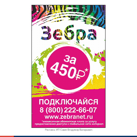
Реклама. ИП Савин Владимир Валерьевич