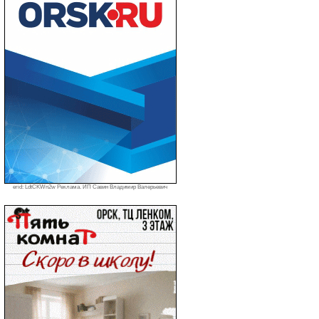
erid: LdtCKWn2w Реклама. ИП Савин Владимир Валерьевич