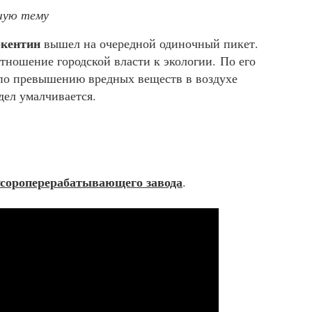
шую тему
ркентин
вышел на очередной одиночный пикет.
отношение городской власти к экологии. По его
по превышению вредных веществ в воздухе
дел умалчивается.
усороперерабатывающего завода
.