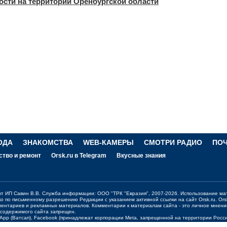
ости на территории Оренбургской области
ОДА
ЗНАКОМСТВА
WEB-КАМЕРЫ
СМОТРИ РАДИО
ПО
ство и ремонт
Orsk.ru в Telegram
Вкусные знания
ект ИП Савин В.В. Служба информации: ООО "ТРК "Евразия", 2007-2026. Использование ма
ко по письменному разрешению Редакции с указанием активной ссылки на сайт
Orsk.ru
.
Ors
ментариев и рекламных материалов. Комментарии к материалам сайта - это личное мнени
 содержимого сайта запрещен.
sApp (Ватсап), Facebook (принадлежат корпорации Meta, запрещенной на территории Рос