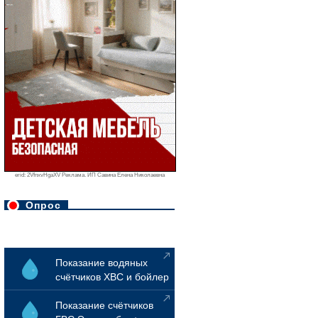
erid: 2VfnxvHgaXV Реклама. ИП Савина Елена Николаевна
Опрос
Показание водяных
счётчиков ХВС и бойлер
Показание счётчиков