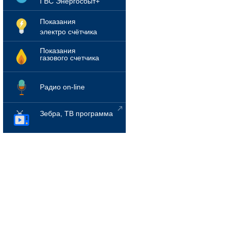
ГВС Энергосбыт+
Показания
электро счётчика
Показания
газового счетчика
Радио on-line
Зебра, ТВ программа