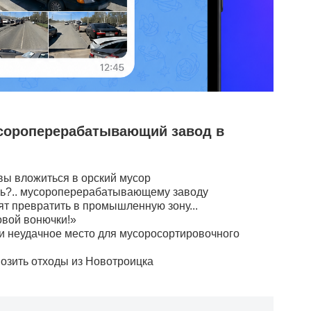
усороперерабатывающий завод в
ы вложиться в орский мусор
ть?.. мусороперерабатывающему заводу
ят превратить в промышленную зону...
вой вонючки!»
 неудачное место для мусоросортировочного
возить отходы из Новотроицка