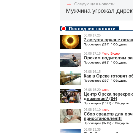
→
Следующая новость:
Мужчина угрожал дире
Последние новости
06.08 17:25
7 августа орчане оста
Просмотров (234)
/
Обсудить
06.08 17:15
Фото
Видео
Орским водителям раз
Просмотров (631)
/
Обсудить
06.08 16:15
Как в Орске готовят 
Просмотров (369)
/
Обсудить
06.08 15:20
Фото
Центр Орска перекроют
движение? (0+)
Просмотров (1371)
/
Обсудить
06.08 14:10
Фото
Сбор средств для ор
приостановлен!!!
Просмотров (3715)
/
Обсудить
06.08 13:35