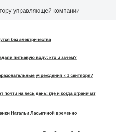
ктору управляющей компании
нутся без электричества
дали питьевую воду: кто и зачем?
образовательные учреждения к 1 сентября?
 почти на весь день: где и когда ограничат
чанки Натальи Ласыгиной временно