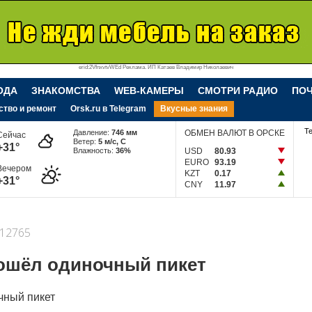
erid:2VfnxvtvWEd Реклама. ИП Катаев Владимир Николаевич
ОДА
ЗНАКОМСТВА
WEB-КАМЕРЫ
СМОТРИ РАДИО
ПО
ство и ремонт
Orsk.ru в Telegram
Вкусные знания
Т
Давление:
746 мм
ОБМЕН ВАЛЮТ В ОРСКЕ
Сейчас
Ветер:
5 м/c, С
+31°
Влажность:
36%
USD
80.93
EURO
93.19
Вечером
KZT
0.17
+31°
CNY
11.97
12765
рошёл одиночный пикет