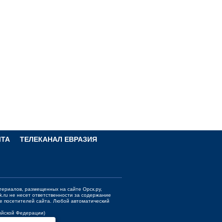
ЧТА
ТЕЛЕКАНАЛ ЕВРАЗИЯ
териалов, размещенных на сайте Орск.ру,
k.ru
не несет ответственности за содержание
е посетителей сайта. Любой автоматический
сийской Федерации)