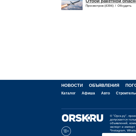
Отбой ракетной опасн
Просмотров (4394)
/
Обсудить
НОВОСТИ
ОБЪЯВЛЕНИЯ
ПОГ
Каталог
Афиша
Авто
Строитель
©
"Орск.ру"
, про
допускается толь
объявлений, ком
экспорт и импорт
*Instagram, What