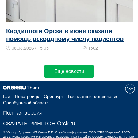
Кардиологи Орска в июне оказали
помощь рекордному числу пациентов
08.08.2026 / 15:05
1502
Еще новости
Гай
Новотроицк
Оренбург
Бесплатные объявления
Оренбургской области
Полная версия
СКАЧАТЬ РИНГТОН Orsk.ru
©
"Орск.ру"
, проект
ИП Савин В.В.
Служба информации: ООО "ТРК "Евразия", 2007-
2026. Использование материалов, размещенных на сайте Орск.ру, допускается только