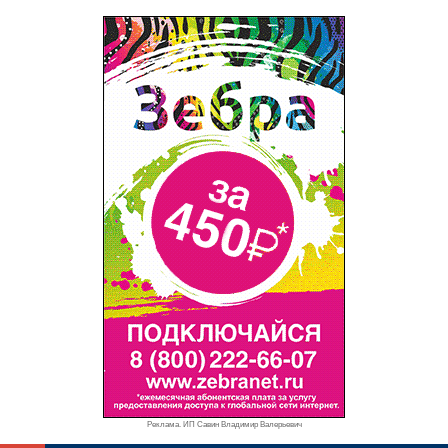
Реклама. ИП Савин Владимир Валерьевич