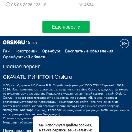
08.08.2026 / 23:15
4834
Еще новости
Гай
Новотроицк
Оренбург
Бесплатные объявления
Оренбургской области
Полная версия
СКАЧАТЬ РИНГТОН Orsk.ru
©
"Орск.ру"
, проект
ИП Савин В.В.
Служба информации: ООО "ТРК "Евразия", 2007-
2026. Использование материалов, размещенных на сайте Орск.ру, допускается только
по письменному разрешению Редакции с указанием активной ссылки на сайт Orsk.ru.
Orsk.ru
не
несет ответственности за содержание объявлений, комментариев и
рекламных материалов. Комментарии к материалам сайта - это личное мнение
посетителей сайта. Любой автоматический экспорт содержимого сайта запрещен.
*Instagram, WhatsApp (Ватсап), Facebook (принадлежат корпорации Meta, запрещенной
на территории Российской Федерации)
Отзывы и предложения о работе портала:
orsk@orsk.ru
Модерация объявлений +7 (3537) 32-71-28
Мы используем файлы cookies,
Покупаем новости:
а также сервисы веб-аналитики