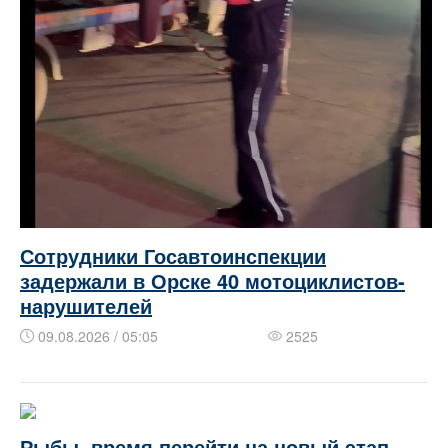
Сотрудники Госавтоинспекции
задержали в Орске 40 мотоциклистов-
нарушителей
09.08.2026 / 05:05
2525
Рыбы, время перейти на новый этап